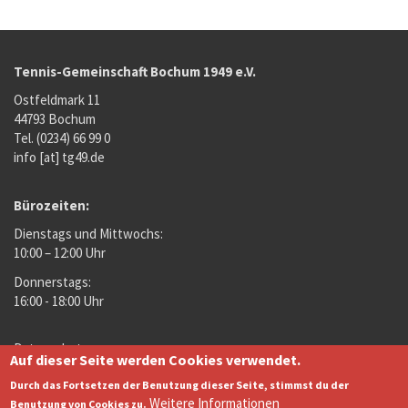
Tennis-Gemeinschaft Bochum 1949 e.V.
Ostfeldmark 11
44793 Bochum
Tel. (0234) 66 99 0
info [at] tg49.de
Bürozeiten:
Dienstags und Mittwochs:
10:00 – 12:00 Uhr
Donnerstags:
16:00 - 18:00 Uhr
Datenschutz
Auf dieser Seite werden Cookies verwendet.
Footer
Impressum
Durch das Fortsetzen der Benutzung dieser Seite, stimmst du der
DTB
menu
Weitere Informationen
Benutzung von Cookies zu.
NuLiga