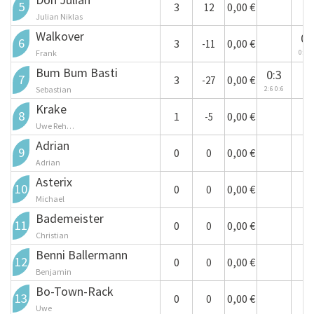
+
+
5
3
0,00 €
12
Julian Niklas
Walkover
+
0:
6
3
0,00 €
-11
Frank
0:6 2
Bum Bum Basti
0:3
+
7
3
0,00 €
-27
Sebastian
2:6 0:6
Krake
+
+
8
1
0,00 €
-5
Uwe Reh…
Adrian
+
+
9
0
0,00 €
0
Adrian
Asterix
+
+
10
0
0,00 €
0
Michael
Bademeister
+
+
11
0
0,00 €
0
Christian
Benni Ballermann
+
+
12
0
0,00 €
0
Benjamin
Bo-Town-Rack
+
+
13
0
0,00 €
0
Uwe