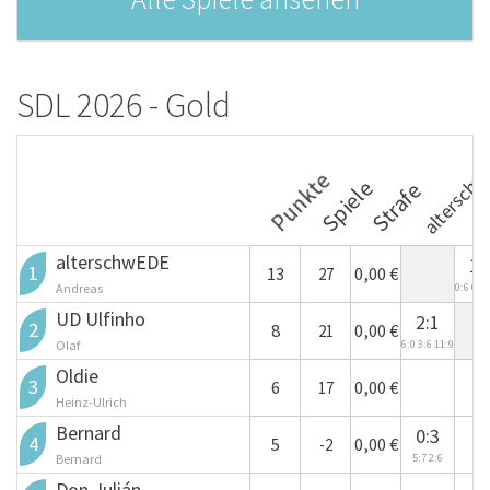
SDL 2026 - Gold
altersch
UD
Punkte
Spiele
Strafe
alterschwEDE
1:
1
13
0,00 €
27
Andreas
0:6 6:3 
UD Ulfinho
2:1
2
8
0,00 €
21
Olaf
6:0 3:6 11:9
Oldie
+
+
3
6
0,00 €
17
Heinz-Ulrich
Bernard
0:3
+
4
5
0,00 €
-2
Bernard
5:7 2:6
Don Julián