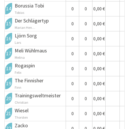
Borussia Tobi
+
+
14
0
0,00 €
0
Tobias
Der Schlägertyp
+
+
15
0
0,00 €
0
Marian Hen…
Ljörn Sorg
+
+
16
0
0,00 €
0
Lars
Meli Wühlmaus
+
+
17
0
0,00 €
0
Melina
Rogaspin
+
+
18
0
0,00 €
0
Felix
The Finnisher
+
+
19
0
0,00 €
0
Finn
Trainingsweltmeister
+
+
20
0
0,00 €
0
Christian
Wiesel
+
+
21
0
0,00 €
0
Thorsten
Zacko
+
+
22
0
0,00 €
0