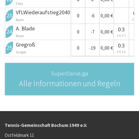
Felix
VfLWiederaufstieg2040
+
0:
23
0
0,00 €
-6
Björn
2:6 4
A. Blade
0:3
+
24
0
0,00 €
-7
Mark
1:6 5:7
Gregroß
0:3
+
25
0
0,00 €
-19
Gregor
2:6 1:6
SuperDanaLiga
Alle Informationen und Regeln
Tennis-Gemeinschaft Bochum 1949 e.V.
Ostfeldmark 11