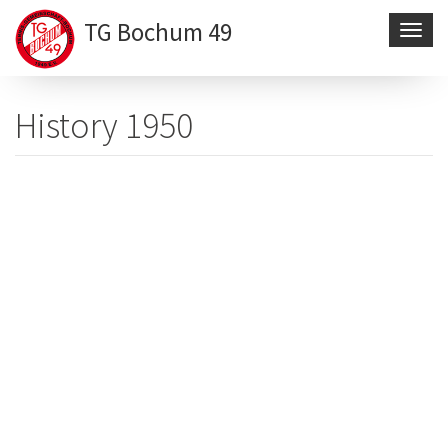
TG Bochum 49
Navig
aktivi
Direkt
zum
History 1950
Inhalt