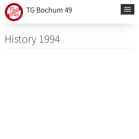
TG Bochum 49
Navig
aktivi
Direkt
zum
History 1994
Inhalt