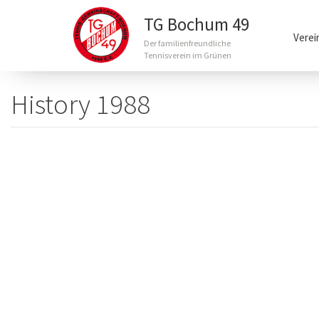
Main
TG Bochum 49
navigation
Verei
Der familienfreundliche
Tennisverein im Grünen
Direkt
zum
History 1988
Inhalt