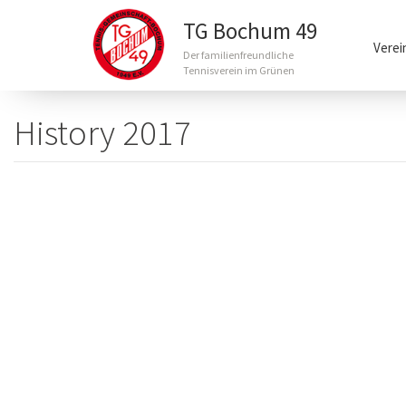
Main
TG Bochum 49
navigation
Verei
Der familienfreundliche
Tennisverein im Grünen
Direkt
zum
History 2017
Inhalt